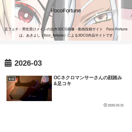
FocoFortune
足フェチ・男性受けメインの自作3DCG画像・動画投稿サイト Foco Fortune
は、あきよし（foco_fortune）による3DCG作品サイトです
2026-03
OCネクロマンサーさんの顔踏み
動画
&足コキ
2026.03.31