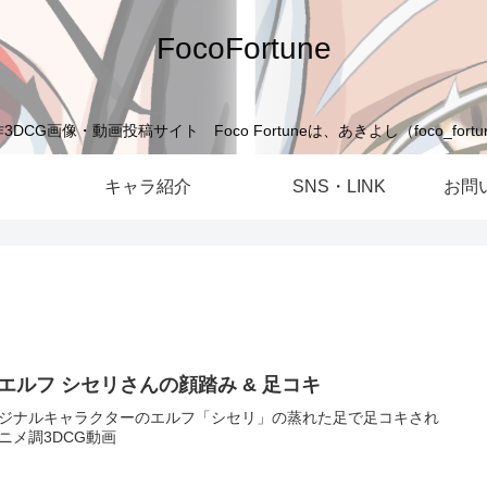
FocoFortune
G画像・動画投稿サイト Foco Fortuneは、あきよし（foco_for
キャラ紹介
SNS・LINK
お問
Cエルフ シセリさんの顔踏み & 足コキ
ジナルキャラクターのエルフ「シセリ」の蒸れた足で足コキされ
ニメ調3DCG動画