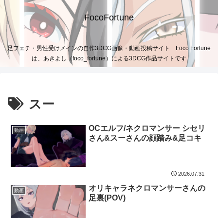
FocoFortune
足フェチ・男性受けメインの自作3DCG画像・動画投稿サイト Foco Fortune
は、あきよし（foco_fortune）による3DCG作品サイトです
スー
OCエルフ/ネクロマンサー シセリ
動画
さん&スーさんの顔踏み&足コキ
2026.07.31
オリキャラネクロマンサーさんの
動画
足裏(POV)